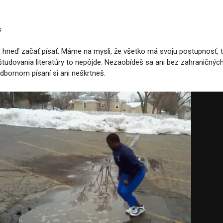
c
a hneď začať písať. Máme na mysli, že všetko má svoju postupnosť,
tudovania literatúry to nepôjde. Nezaobídeš sa ani bez zahraničných z
dbornom písaní si ani
neškrtneš.