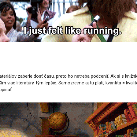
eriálov zaberie dosť času, preto ho netreba podceniť. Ak si s knižn
Čím viac literatúry, tým lepšie. Samozrejme aj tu platí, kvantita ≠ kv
písať.