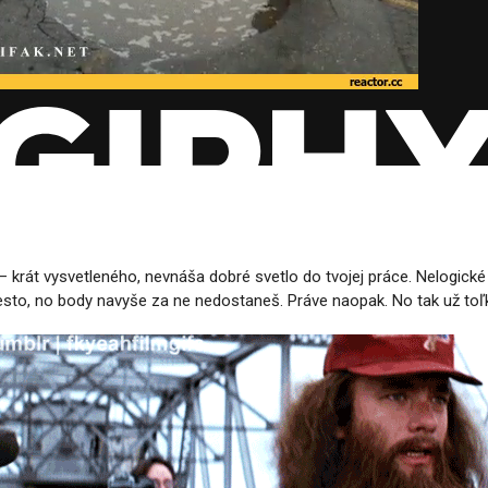
– krát vysvetleného, nevnáša dobré svetlo do tvojej práce. Nelogick
iesto, no body navyše za ne nedostaneš. Práve naopak. No tak už toľ