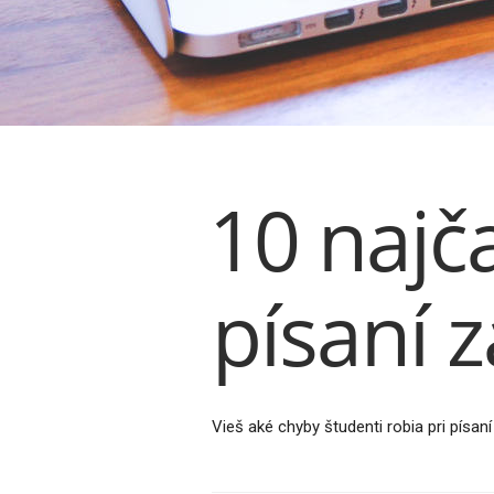
10 najča
písaní 
Vieš aké chyby študenti robia pri písaní