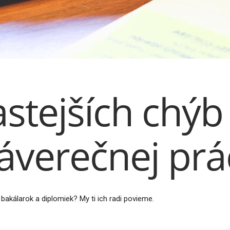
stejších chýb 
záverečnej prá
 bakálarok a diplomiek? My ti ich radi povieme.