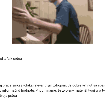
liteľa k srdcu.
ej práce získaš vďaka relevantným zdrojom. Je dobré vyhnúť sa spája
nu informačnú hodnotu
.
Pripomíname, že zvolený materiál tvorí gro tv
tvoja práca.