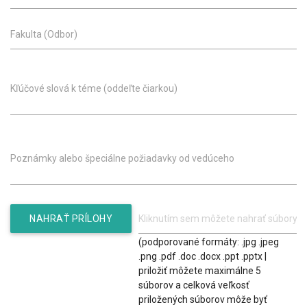
Fakulta (Odbor)
Kľúčové slová k téme (oddeľte čiarkou)
Poznámky alebo špeciálne požiadavky od vedúceho
NAHRAŤ PRÍLOHY
(podporované formáty: .jpg .jpeg
.png .pdf .doc .docx .ppt .pptx |
priložiť môžete maximálne 5
súborov a celková veľkosť
priložených súborov môže byť