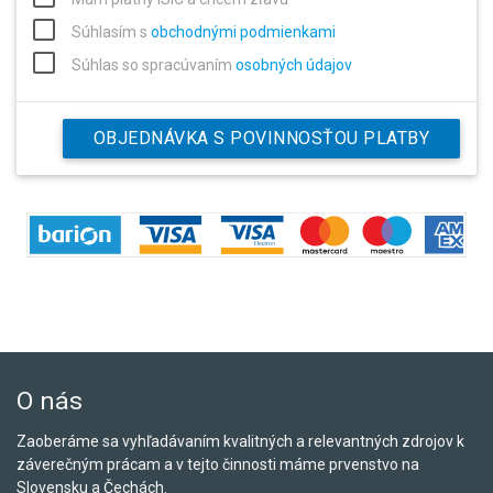
Súhlasím s
obchodnými podmienkami
Súhlas so spracúvaním
osobných údajov
OBJEDNÁVKA S POVINNOSŤOU PLATBY
O nás
Zaoberáme sa vyhľadávaním kvalitných a relevantných zdrojov k
záverečným prácam a v tejto činnosti máme prvenstvo na
Slovensku a Čechách.