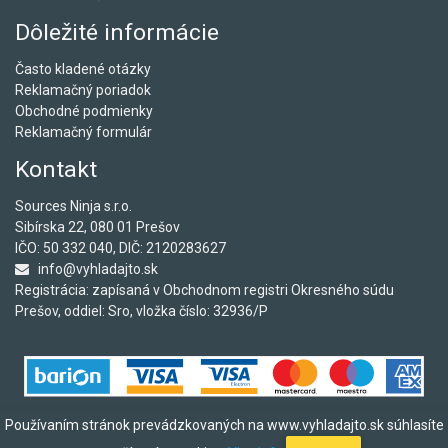
Dôležité informácie
Často kladené otázky
Reklamačný poriadok
Obchodné podmienky
Reklamačný formulár
Kontakt
Sources Ninja s.r.o.
Sibírska 22, 080 01 Prešov
IČO: 50 332 040, DIČ: 2120283627
info@vyhladajto.sk
Registrácia: zapísaná v Obchodnom registri Okresného súdu
Prešov, oddiel: Sro, vložka číslo: 32936/P
Používaním stránok prevádzkovaných na www.vyhladajto.sk súhlasíte
©2017 Copyright Sources Ninja s.r.o.
Created by DevelTip