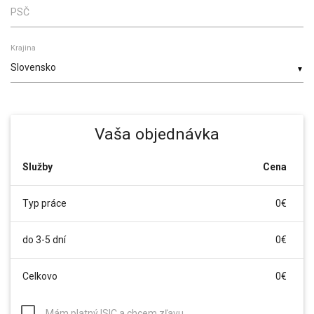
PSČ
Krajina
▼
Vaša objednávka
Služby
Cena
Typ práce
0€
do 3-5 dní
0€
Celkovo
0€
Mám platný ISIC a chcem zľavu