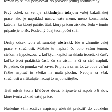
rozsah by sa mal pohybovať do polovice jednej normostrany.
Prvý odsek sa venuje
základným údajom
vašej bakalárskej
práce, ako je napríklad názov, vaše meno, meno konzultanta,
katedra, ku ktorej patríte, titul, ktorý prácou získate. Teda v tomto
prípade je to Bc. Posledný údaj tvorí počet strán.
Druhý odsek tvorí už samotný
abstrakt
. Ide o zhrnutie celej
práce v stručnosti. Môžete tu napísať čo bolo vašou témou,
cieľom a hypotézou, z koľkých kapitol sa skladá teoretická časť,
koľko tvorí praktickú časť, čo ste zistili, a či sa cieľ naplnil.
Prípadne, čo ponúka váš záver. Pripravte sa na to, že bude veľmi
ťažké napísať to všetko na malú plochu. Nebojte sa však
stručnosti a artikulujte naozaj to najdôležitejšie.
Tretí odsek tvoria
kľúčové slová.
Pripravte si aspoň 5-6 slov,
ktoré tvoria základ vašej práce.
Následne vám zostáva napísaný abstrakt preložiť do cudzieho