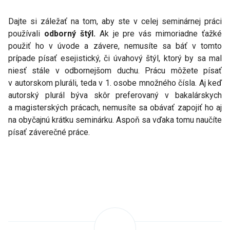
Dajte si záležať na tom, aby ste v celej seminárnej práci
používali
odborný štýl.
Ak je pre vás mimoriadne ťažké
použiť ho v úvode a závere, nemusíte sa báť v tomto
prípade písať esejistický, či úvahový štýl, ktorý by sa mal
niesť stále v odbornejšom duchu. Prácu môžete písať
v autorskom pluráli, teda v 1. osobe množného čísla. Aj keď
autorský plurál býva skôr preferovaný v bakalárskych
a magisterských prácach, nemusíte sa obávať zapojiť ho aj
na obyčajnú krátku seminárku. Aspoň sa vďaka tomu naučíte
písať záverečné práce.