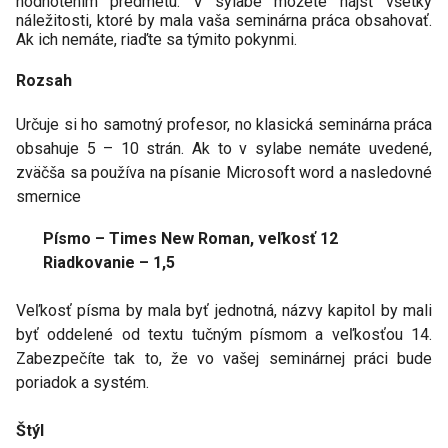
hodnotením predmetu. V sylabe môžete nájsť všetky
náležitosti, ktoré by mala vaša seminárna práca obsahovať.
Ak ich nemáte, riaďte sa týmito pokynmi.
Rozsah
Určuje si ho samotný profesor, no klasická seminárna práca
obsahuje 5 – 10 strán. Ak to v sylabe nemáte uvedené,
zväčša sa používa na písanie Microsoft word a nasledovné
smernice
Písmo – Times New Roman, veľkosť 12
Riadkovanie – 1,5
Veľkosť písma by mala byť jednotná, názvy kapitol by mali
byť oddelené od textu tučným písmom a veľkosťou 14.
Zabezpečíte tak to, že vo vašej seminárnej práci bude
poriadok a systém.
Štýl