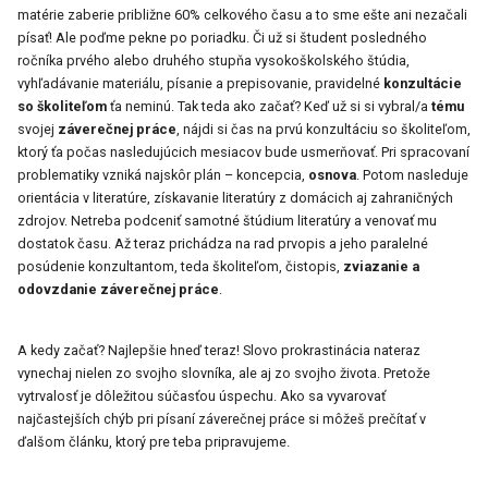
matérie zaberie približne 60% celkového času a to sme ešte ani nezačali
písať! Ale poďme pekne po poriadku. Či už si študent posledného
ročníka prvého alebo druhého stupňa vysokoškolského štúdia,
vyhľadávanie materiálu, písanie a prepisovanie, pravidelné
konzultácie
so školiteľom
ťa neminú. Tak teda ako začať? Keď už si si vybral/a
tému
svojej
záverečnej práce
, nájdi si čas na prvú konzultáciu so školiteľom,
ktorý ťa počas nasledujúcich mesiacov bude usmerňovať. Pri spracovaní
problematiky vzniká najskôr plán – koncepcia,
osnova
. Potom nasleduje
orientácia v literatúre, získavanie literatúry z domácich aj zahraničných
zdrojov. Netreba podceniť samotné štúdium literatúry a venovať mu
dostatok času. Až teraz prichádza na rad prvopis a jeho paralelné
posúdenie konzultantom, teda školiteľom, čistopis,
zviazanie a
odovzdanie záverečnej práce
.
A kedy začať? Najlepšie hneď teraz! Slovo prokrastinácia nateraz
vynechaj nielen zo svojho slovníka, ale aj zo svojho života. Pretože
vytrvalosť je dôležitou súčasťou úspechu. Ako sa vyvarovať
najčastejších chýb pri písaní záverečnej práce si môžeš prečítať v
ďalšom článku, ktorý pre teba pripravujeme.