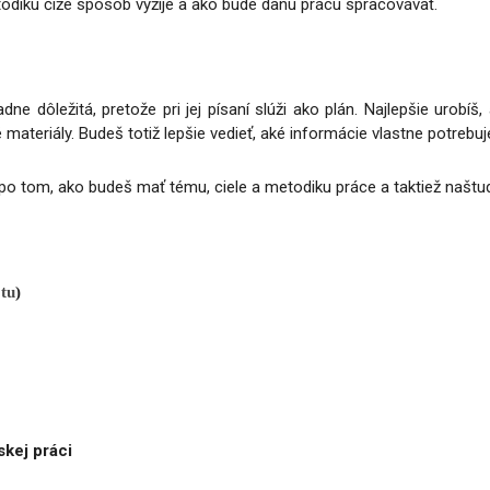
odiku čiže spôsob vyžije a ako bude danú prácu spracovávať.
dne dôležitá, pretože pri jej písaní slúži ako plán. Najlepšie urobíš
teriály. Budeš totiž lepšie vedieť, aké informácie vlastne potrebuj
po tom, ako budeš mať tému, ciele a metodiku práce a taktiež naštu
 tu
)
skej práci