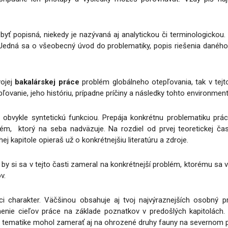
a byť popisná, niekedy je nazývaná aj analytickou či terminologicko
. Jedná sa o všeobecný úvod do problematiky, popis riešenia danéh
vojej
bakalárskej práce
problém globálneho otepľovania, tak v tejto
ovanie, jeho históriu, prípadne príčiny a následky tohto environme
obvykle syntetickú funkciou. Prepája konkrétnu problematiku prá
tém, ktorý na seba nadväzuje. Na rozdiel od prvej teoretickej ča
j kapitole opieraš už o konkrétnejšiu literatúru a zdroje.
 by si sa v tejto časti zameral na konkrétnejší problém, ktorému sa 
v.
ci charakter. Väčšinou obsahuje aj tvoj najvýraznejších osobný pr
nenie cieľov práce na základe poznatkov v predošlých kapitolách.
to tematike mohol zamerať aj na ohrozené druhy fauny na severnom p