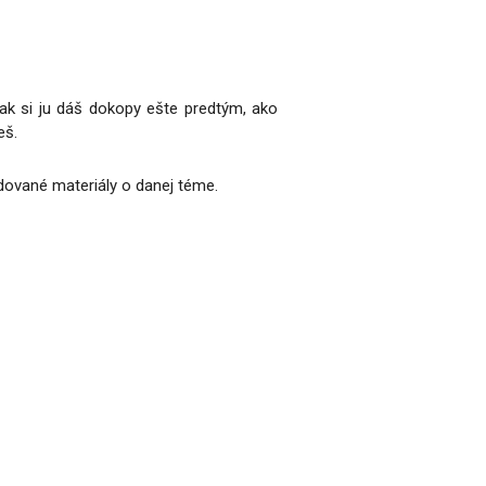
, ak si ju dáš dokopy ešte predtým, ako
eš.
dované materiály o danej téme.