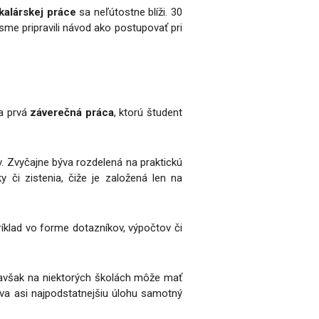
kalárskej práce
sa neľútostne blíži. 30
sme pripravili návod ako postupovať pri
la prvá
záverečná práca
, ktorú študent
v. Zvyčajne býva rozdelená na praktickú
 či zistenia, čiže je založená len na
íklad vo forme dotazníkov, výpočtov či
 avšak na niektorých školách môže mať
va asi najpodstatnejšiu úlohu samotný