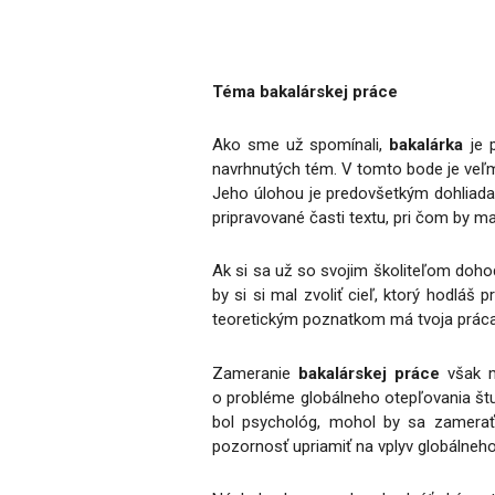
Téma bakalárskej práce
Ako sme už spomínali,
bakalárka
je 
navrhnutých tém. V tomto bode je veľmi
Jeho úlohou je predovšetkým dohliadať
pripravované časti textu, pri čom by m
Ak si sa už so svojim školiteľom doho
by si si mal zvoliť cieľ, ktorý hodlá
teoretickým poznatkom má tvoja prác
Zameranie
bakalárskej práce
však m
o probléme globálneho otepľovania štud
bol psychológ, mohol by sa zamerať 
pozornosť upriamiť na vplyv globálneho