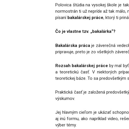
Polovica štúdia na vysokej škole je t
normostrán ti už nepríde až tak málo, 
písaní
bakalárskej práce
, ktorý ti pri
Čo je vlastne tzv. „bakalárka“?
Bakalárska práca
je záverečná vedeck
pripravuje, preto je zo všetkých záver
Rozsah bakalárskej práce
by mal byť
a teoretickú časť. V niektorých príp
teoretickej báze. To sa predovšetkým 
Praktická časť je založená predovšetk
výskumov.
Jej hlavným cieľom je ukázať schopno
aj inú formu, ako napríklad video, reš
výber témy.