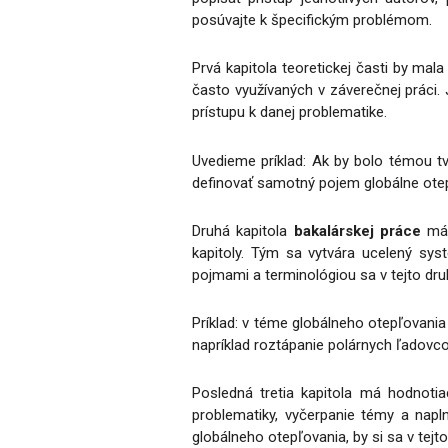
posúvajte k špecifickým problémom.
Prvá kapitola teoretickej časti by mal
často využívaných v záverečnej práci
prístupu k danej problematike.
Uvedieme príklad: Ak by bolo témou t
definovať samotný pojem globálne otepľ
Druhá kapitola
bakalárskej práce
má 
kapitoly. Tým sa vytvára ucelený sys
pojmami a terminológiou sa v tejto druhe
Príklad: v téme globálneho otepľovania
napríklad roztápanie polárnych ľadovco
Posledná tretia kapitola má hodnotia
problematiky, vyčerpanie témy a napl
globálneho otepľovania, by si sa v tej