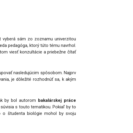
nt vyberá sám zo zoznamu univerzitou
teda pedagóga, ktorý túto tému navrhol.
om viesť konzultácie a priebežne čítať
stupovať nasledujúcim spôsobom. Najprv
ania, je dôležité rozhodnúť sa, k akým
 ak by bol autorom
bakalárskej práce
súvisia s touto tematikou. Pokiaľ by to
o o študenta biológie mohol by svoju