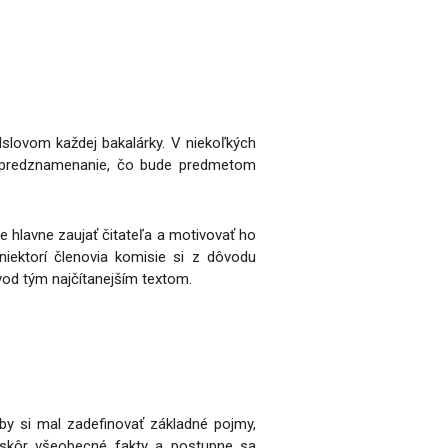
dslovom každej bakalárky. V niekoľkých
na predznamenanie, čo bude predmetom
 hlavne zaujať čitateľa a motivovať ho
niektorí členovia komisie si z dôvodu
úvod tým najčítanejším textom.
by si mal zadefinovať základné pojmy,
ajskôr všeobecné fakty a postupne sa