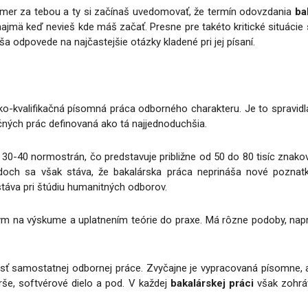
akmer za tebou a ty si začínaš uvedomovať, že termín odovzdania
ba
najmä keď nevieš kde máš začať. Presne pre takéto kritické situácie 
náša odpovede na najčastejšie otázky kladené pri jej písaní.
o-kvalifikačná písomná práca odborného charakteru. Je to spravid
ečných prác definovaná ako tá najjednoduchšia.
 30-40 normostrán, čo predstavuje približne od 50 do 80 tisíc znako
adoch sa však stáva, že bakalárska práca neprináša nové poznatky
stáva pri štúdiu humanitných odborov.
ým na výskume a uplatnením teórie do praxe. Má rôzne podoby, napr
sť samostatnej odbornej práce. Zvyčajne je vypracovaná písomne,
erše, softvérové dielo a pod. V každej
bakalárskej práci
však zohrá