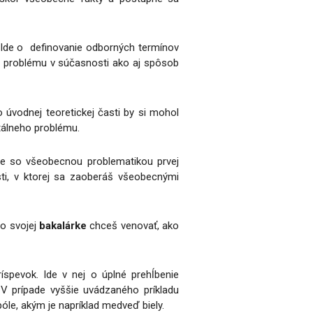
u. Ide o definovanie odborných termínov
o problému v súčasnosti ako aj spôsob
 úvodnej teoretickej časti by si mohol
ntálneho problému.
ce so všeobecnou problematikou prvej
sti, v ktorej sa zaoberáš všeobecnými
vo svojej
bakalárke
chceš venovať, ako
íspevok. Ide v nej o úplné prehĺbenie
 V prípade vyššie uvádzaného príkladu
óle, akým je napríklad medveď biely.