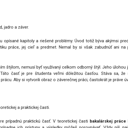
, jadro a záver.
 opísané kapitoly a riešené problémy. Úvod totiž býva akýmsi pre
atiku práce, jej cieľ a predmet. Nemal by si však zabudnúť ani 
ím štýlom, nemusí byť využívaný celkom odborný štýl. Jeho úlohou je
 Táto časť je pre študenta veľmi dôležitou časťou. Stáva sa, že 
prácu. Aby si vytvorili obraz o záverečnej práci, častokrát je práve 
etickej a praktickej časti.
re prípadnú praktickú časť. V teoretickej časti
bakalárskej práce
, prípadne ich prístupy a výsledky môžeš porovnávať. Vždy píš n