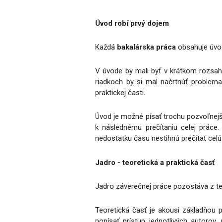
Úvod robí prvý dojem
Každá
bakalárska práca
obsahuje úvod
V úvode by mali byť v krátkom rozsahu
riadkoch by si mal načrtnúť problem
praktickej časti.
Úvod je možné písať trochu pozvoľnejš
k následnému prečítaniu celej práce.
nedostatku času nestihnú prečítať celú 
Jadro - teoretická a praktická časť
Jadro záverečnej práce pozostáva z teor
Teoretická časť je akousi základňou p
popísať prístup jednotlivých autorov