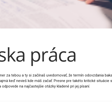
ska práca
kmer za tebou a ty si začínaš uvedomovať, že termín odovzdania bakal
najmä keď nevieš kde máš začať. Presne pre takéto kritické situácie s
ša odpovede na najčastejšie otázky kladené pri jej písaní.