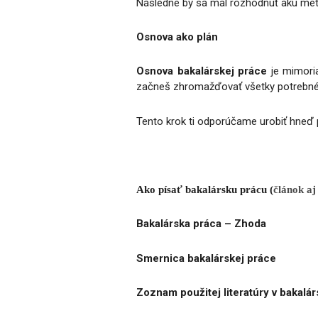
Následne by sa mal rozhodnúť akú met
Osnova ako plán
Osnova bakalárskej práce
je mimoria
začneš zhromažďovať všetky potrebné ma
Tento krok ti odporúčame urobiť hneď 
Ako písať bakalársku prácu (
článok aj
Bakalárska práca – Zhoda
Smernica bakalárskej práce
Zoznam použitej literatúry v bakalár