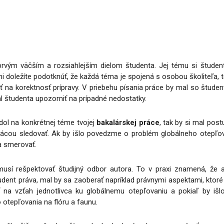
prvým väčším a rozsiahlejším dielom študenta. Jej tému si štude
 doležíte podotknúť, že každá téma je spojená s osobou školiteľa, 
 na korektnosť prípravy. V priebehu písania práce by mal so študent
al študenta upozorniť na prípadné nedostatky.
dol na konkrétnej téme tvojej
bakalárskej práce
, tak by si mal po
š prácou sledovať. Ak by išlo povedzme o problém globálneho otepľov
a smerovať.
usí rešpektovať študijný odbor autora. To v praxi znamená, že
ent práva, mal by sa zaoberať napríklad právnymi aspektami, ktoré 
na vzťah jednotlivca ku globálnemu otepľovaniu a pokiaľ by išl
 otepľovania na flóru a faunu.